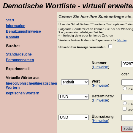
Demotische Wortliste - virtuell erweite
Geben Sie hier Ihre Suchanfrage ein.
Start
Über die Schaltflächen "Erweiterte Suchoptionen" könn
Information
Folgende Sonderzeichen können Sie bei der Worteing
Benutzungshinweise
?
= genau ein beliebiges Zeichen
*
= beliebig viele oder fehlende Zeichen
Kontakt
Versierte Nutzer finden die Expertensuche
>> hier
.
Suche:
Umschrift in Anzeige verwenden:
Standardsuche
Personennamen
Nummer
(
Hinweise
)
Experimentell:
oder
Virtuelle Wörter aus
Wort
hieroglyphischen/hieratischen
(
Hinweise
)
Wörtern
ex
koptischen Wörtern
Determinativ
(
Hinweise
)
ex
auc
Übersetzung
(
Hinweise
)