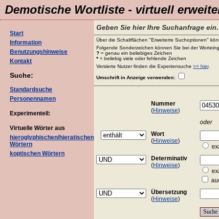
Demotische Wortliste - virtuell erweite
Geben Sie hier Ihre Suchanfrage ein.
Start
Über die Schaltflächen "Erweiterte Suchoptionen" könn
Information
Folgende Sonderzeichen können Sie bei der Worteing
Benutzungshinweise
?
= genau ein beliebiges Zeichen
*
= beliebig viele oder fehlende Zeichen
Kontakt
Versierte Nutzer finden die Expertensuche
>> hier
.
Suche:
Umschrift in Anzeige verwenden:
Standardsuche
Personennamen
Nummer
(
Hinweise
)
Experimentell:
oder
Virtuelle Wörter aus
Wort
hieroglyphischen/hieratischen
(
Hinweise
)
Wörtern
ex
koptischen Wörtern
Determinativ
(
Hinweise
)
ex
auc
Übersetzung
(
Hinweise
)