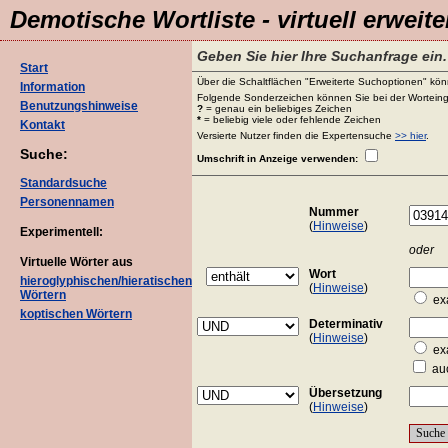
Demotische Wortliste - virtuell erweite
Geben Sie hier Ihre Suchanfrage ein.
Start
Über die Schaltflächen "Erweiterte Suchoptionen" könn
Information
Folgende Sonderzeichen können Sie bei der Worteing
Benutzungshinweise
?
= genau ein beliebiges Zeichen
*
= beliebig viele oder fehlende Zeichen
Kontakt
Versierte Nutzer finden die Expertensuche
>> hier
.
Suche:
Umschrift in Anzeige verwenden:
Standardsuche
Personennamen
Nummer
(
Hinweise
)
Experimentell:
oder
Virtuelle Wörter aus
Wort
hieroglyphischen/hieratischen
(
Hinweise
)
Wörtern
ex
koptischen Wörtern
Determinativ
(
Hinweise
)
ex
auc
Übersetzung
(
Hinweise
)