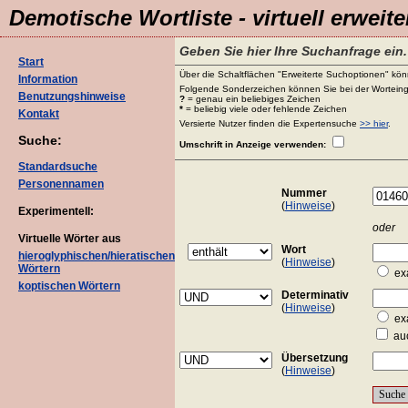
Demotische Wortliste - virtuell erweite
Geben Sie hier Ihre Suchanfrage ein.
Start
Über die Schaltflächen "Erweiterte Suchoptionen" könn
Information
Folgende Sonderzeichen können Sie bei der Worteing
Benutzungshinweise
?
= genau ein beliebiges Zeichen
*
= beliebig viele oder fehlende Zeichen
Kontakt
Versierte Nutzer finden die Expertensuche
>> hier
.
Suche:
Umschrift in Anzeige verwenden:
Standardsuche
Personennamen
Nummer
(
Hinweise
)
Experimentell:
oder
Virtuelle Wörter aus
Wort
hieroglyphischen/hieratischen
(
Hinweise
)
Wörtern
ex
koptischen Wörtern
Determinativ
(
Hinweise
)
ex
auc
Übersetzung
(
Hinweise
)