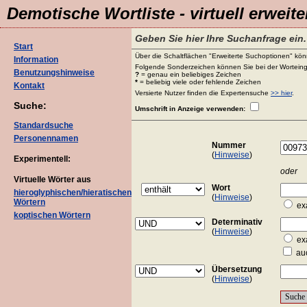
Demotische Wortliste - virtuell erweite
Geben Sie hier Ihre Suchanfrage ein.
Start
Über die Schaltflächen "Erweiterte Suchoptionen" könn
Information
Folgende Sonderzeichen können Sie bei der Worteing
Benutzungshinweise
?
= genau ein beliebiges Zeichen
*
= beliebig viele oder fehlende Zeichen
Kontakt
Versierte Nutzer finden die Expertensuche
>> hier
.
Suche:
Umschrift in Anzeige verwenden:
Standardsuche
Personennamen
Nummer
(
Hinweise
)
Experimentell:
oder
Virtuelle Wörter aus
Wort
hieroglyphischen/hieratischen
(
Hinweise
)
Wörtern
ex
koptischen Wörtern
Determinativ
(
Hinweise
)
ex
auc
Übersetzung
(
Hinweise
)