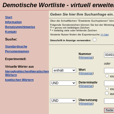
Demotische Wortliste - virtuell erweite
Geben Sie hier Ihre Suchanfrage ein.
Start
Über die Schaltflächen "Erweiterte Suchoptionen" könn
Information
Folgende Sonderzeichen können Sie bei der Worteing
Benutzungshinweise
?
= genau ein beliebiges Zeichen
*
= beliebig viele oder fehlende Zeichen
Kontakt
Versierte Nutzer finden die Expertensuche
>> hier
.
Suche:
Umschrift in Anzeige verwenden:
Standardsuche
Personennamen
Nummer
(
Hinweise
)
Experimentell:
oder
Virtuelle Wörter aus
Wort
hieroglyphischen/hieratischen
(
Hinweise
)
Wörtern
ex
koptischen Wörtern
Determinativ
(
Hinweise
)
ex
auc
Übersetzung
(
Hinweise
)