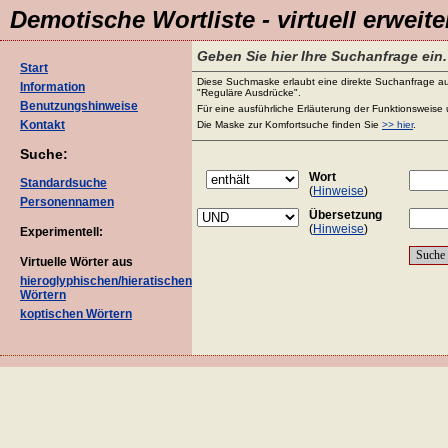
Demotische Wortliste - virtuell erweite
Geben Sie hier Ihre Suchanfrage ein.
Start
Diese Suchmaske erlaubt eine direkte Suchanfrage au
Information
"Reguläre Ausdrücke".
Benutzungshinweise
Für eine ausführliche Erläuterung der Funktionsweise 
Kontakt
Die Maske zur Komfortsuche finden Sie
>> hier
.
Suche:
Wort
Standardsuche
(
Hinweise
)
Personennamen
Übersetzung
(
Hinweise
)
Experimentell:
Virtuelle Wörter aus
hieroglyphischen/hieratischen
Wörtern
koptischen Wörtern